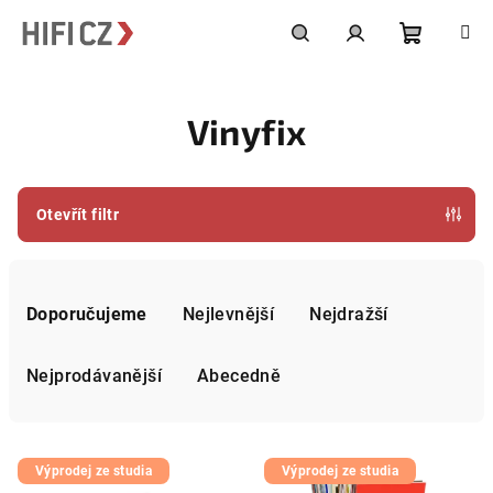
Přejít
na
obsah
Nákupní
Hledat
Přihlášení
Vinyfix
košík
Otevřít filtr
Ř
a
Doporučujeme
Nejlevnější
Nejdražší
z
e
Nejprodávanější
Abecedně
n
í
V
p
Výprodej ze studia
Výprodej ze studia
ý