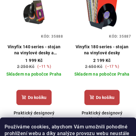
r
p
o
i
d
s
u
p
k
KÓD:
35888
KÓD:
35887
r
t
o
Vinyfix 140 series - stojan
Vinyfix 180 series - stojan
ů
na vinylové desky a
na vinylové desky
d
sluchátka
1 999 Kč
2 199 Kč
u
2 250 Kč
2 650 Kč
(–11 %)
(–17 %)
k
Skladem na pobočce Praha
Skladem na pobočce Praha
t
Průměrné
ů
hodnocení
produktu
Do košíku
Do košíku
je
5,0
Praktický designový
Praktický designový
z
stojánek pro šetrné
stojánek pro šetrné
5
ukládání vinylových desek a
ukládání vinylových desek.
Používáme cookies, abychom Vám umožnili pohodlné
hvězdiček.
sluchátek.
prohlížení webu a díky analýze provozu webu neustále