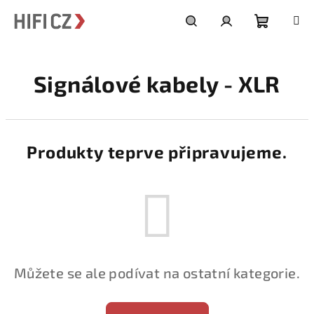
Přejít
na
obsah
Nákupní
Hledat
Přihlášení
Signálové kabely - XLR
košík
Produkty teprve připravujeme.
Můžete se ale podívat na ostatní kategorie.