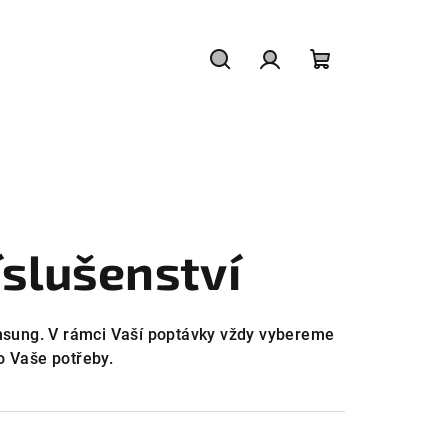
Hledat
Přihlášení
Nákupní
košík
íslušenství
msung. V rámci Vaší poptávky vždy vybereme
o Vaše potřeby.