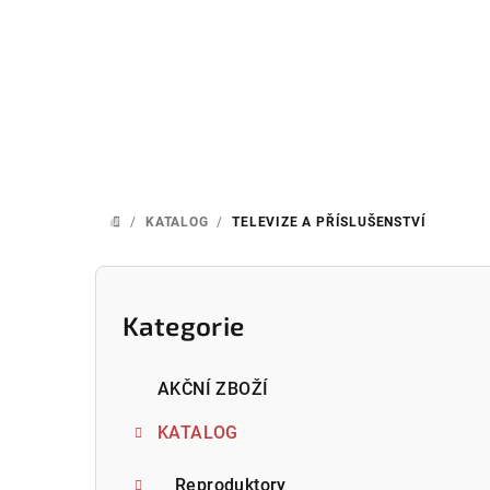
Přejít
na
obsah
/
KATALOG
/
TELEVIZE A PŘÍSLUŠENSTVÍ
DOMŮ
P
o
Kategorie
Přeskočit
kategorie
s
AKČNÍ ZBOŽÍ
t
KATALOG
r
Reproduktory