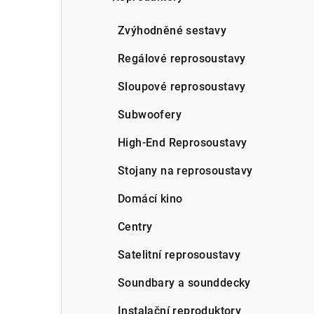
a
n
Zvýhodněné sestavy
n
Regálové reprosoustavy
í
Sloupové reprosoustavy
p
Subwoofery
a
High-End Reprosoustavy
n
Stojany na reprosoustavy
e
Domácí kino
l
Centry
Satelitní reprosoustavy
Soundbary a sounddecky
Instalační reproduktory