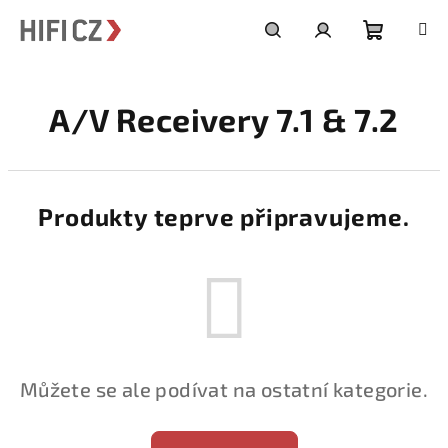
Přejít
na
obsah
Nákupní
Hledat
Přihlášení
A/V Receivery 7.1 & 7.2
košík
Produkty teprve připravujeme.
Můžete se ale podívat na ostatní kategorie.