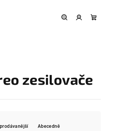
Hledat
Přihlášení
Nákupní
košík
reo zesilovače
prodávanější
Abecedně