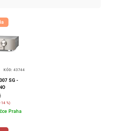
ia
KÓD:
43744
07 SG -
NO
č
–14 %)
čce Praha