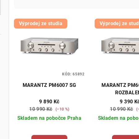
z
V
e
Výprodej ze studia
Výprodej ze stud
ý
n
p
í
i
p
s
r
KÓD:
65892
p
o
MARANTZ PM6007 SG
MARANTZ PM60
r
d
ROZBALE
o
9 890 Kč
9 390 K
u
10 990 Kč
10 990 Kč
(–10 %)
(
d
k
Skladem na pobočce Praha
Skladem na pobo
u
t
k