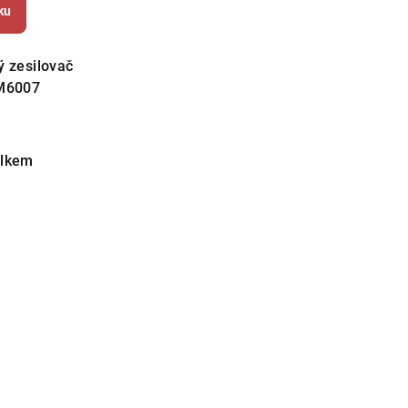
ku
ý zesilovač
M6007
elkem