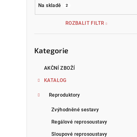
a
Na skladě
2
n
n
ROZBALIT FILTR
í
Přeskočit
p
kategorie
Kategorie
a
n
AKČNÍ ZBOŽÍ
e
KATALOG
l
Reproduktory
Zvýhodněné sestavy
Regálové reprosoustavy
Sloupové reprosoustavy