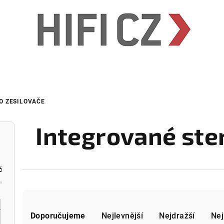
O ZESILOVAČE
Integrované ste
č
Ř
Doporučujeme
Nejlevnější
Nejdražší
Nej
a