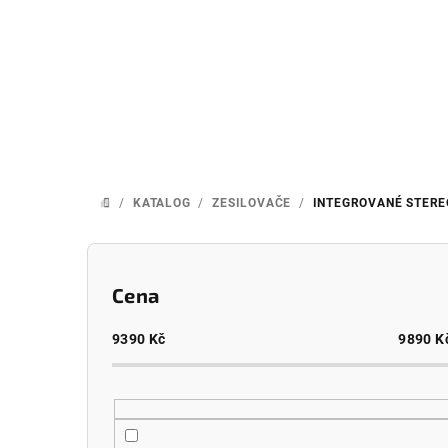
Přejít
na
obsah
/
KATALOG
/
ZESILOVAČE
/
INTEGROVANÉ STERE
DOMŮ
P
o
Cena
s
9390
Kč
9890
K
t
r