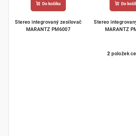
ů
Do košíku
Do koší
t
ů
Stereo integrovaný zesilovač
Stereo integrovan
MARANTZ PM6007
MARANTZ P
2
položek c
O
v
l
á
d
a
c
í
p
r