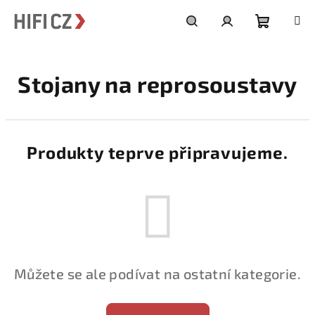
Přejít
na
obsah
Nákupní
Hledat
Přihlášení
Stojany na reprosoustavy
košík
Produkty teprve připravujeme.
Můžete se ale podívat na ostatní kategorie.