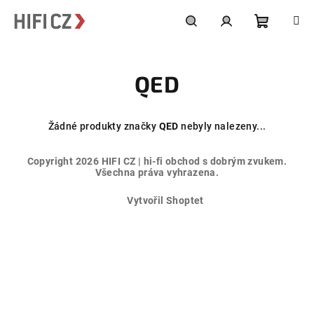
Přejít
na
obsah
Nákupní
Hledat
Přihlášení
QED
košík
Žádné produkty značky
QED
nebyly nalezeny...
Z
Copyright 2026
HIFI CZ | hi-fi obchod s dobrým zvukem
.
á
Všechna práva vyhrazena.
p
Vytvořil Shoptet
a
t
í