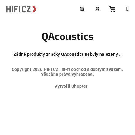
Přejít
na
obsah
Nákupní
Hledat
Přihlášení
QAcoustics
košík
Žádné produkty značky
QAcoustics
nebyly nalezeny...
Z
Copyright 2026
HIFI CZ | hi-fi obchod s dobrým zvukem
.
á
Všechna práva vyhrazena.
p
Vytvořil Shoptet
a
t
í