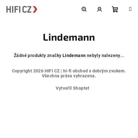
Přejít
na
obsah
Nákupní
Hledat
Přihlášení
Lindemann
košík
Žádné produkty značky
Lindemann
nebyly nalezeny...
Z
Copyright 2026
HIFI CZ | hi-fi obchod s dobrým zvukem
.
á
Všechna práva vyhrazena.
p
Vytvořil Shoptet
a
t
í