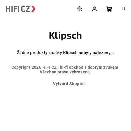
Přejít
na
obsah
Nákupní
Hledat
Přihlášení
Klipsch
košík
Žádné produkty značky
Klipsch
nebyly nalezeny...
Z
Copyright 2026
HIFI CZ | hi-fi obchod s dobrým zvukem
.
á
Všechna práva vyhrazena.
p
Vytvořil Shoptet
a
t
í