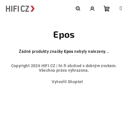
Přejít
na
obsah
Nákupní
Hledat
Přihlášení
Epos
košík
Žádné produkty značky
Epos
nebyly nalezeny...
Z
Copyright 2026
HIFI CZ | hi-fi obchod s dobrým zvukem
.
á
Všechna práva vyhrazena.
p
Vytvořil Shoptet
a
t
í