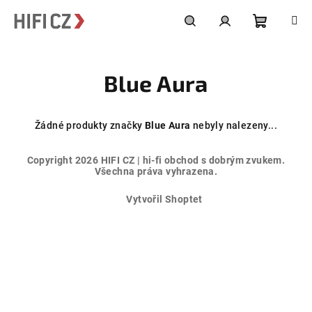
Přejít
na
obsah
Nákupní
Hledat
Přihlášení
Blue Aura
košík
Žádné produkty značky
Blue Aura
nebyly nalezeny...
Z
Copyright 2026
HIFI CZ | hi-fi obchod s dobrým zvukem
.
á
Všechna práva vyhrazena.
p
Vytvořil Shoptet
a
t
í