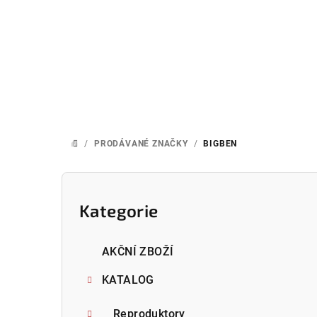
Přejít
na
obsah
/
PRODÁVANÉ ZNAČKY
/
BIGBEN
DOMŮ
P
o
Kategorie
Přeskočit
kategorie
s
AKČNÍ ZBOŽÍ
t
KATALOG
r
Reproduktory