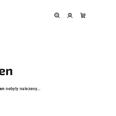
Hledat
Přihlášení
Nákupní
košík
en
ben
nebyly nalezeny...