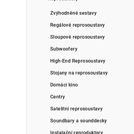
a
n
Zvýhodněné sestavy
n
Regálové reprosoustavy
í
Sloupové reprosoustavy
p
Subwoofery
a
High-End Reprosoustavy
n
Stojany na reprosoustavy
e
Domácí kino
l
Centry
Satelitní reprosoustavy
Soundbary a sounddecky
Instalační reproduktory