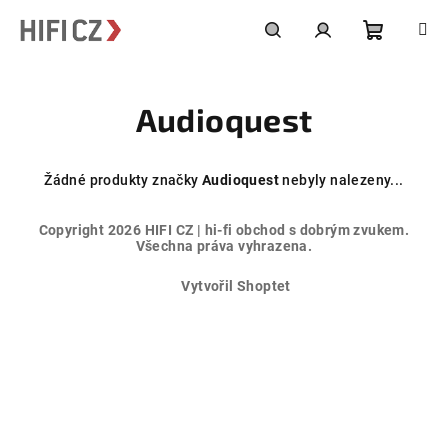
Přejít
na
obsah
Nákupní
Hledat
Přihlášení
Audioquest
košík
Žádné produkty značky
Audioquest
nebyly nalezeny...
Z
Copyright 2026
HIFI CZ | hi-fi obchod s dobrým zvukem
.
á
Všechna práva vyhrazena.
p
Vytvořil Shoptet
a
t
í