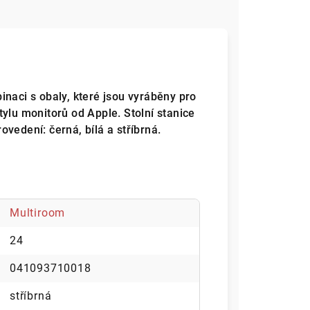
naci s obaly, které jsou vyráběny pro
ylu monitorů od Apple. Stolní stanice
vedení: černá, bílá a stříbrná.
Multiroom
24
041093710018
stříbrná