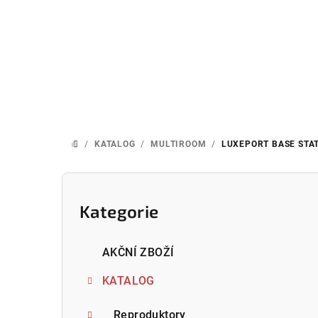
Přejít
na
obsah
/
KATALOG
/
MULTIROOM
/
LUXEPORT BASE STAT
DOMŮ
P
o
Kategorie
Přeskočit
kategorie
s
AKČNÍ ZBOŽÍ
t
KATALOG
r
Reproduktory