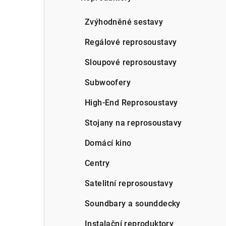
a
n
Zvýhodněné sestavy
n
Regálové reprosoustavy
í
Sloupové reprosoustavy
p
Subwoofery
a
High-End Reprosoustavy
n
Stojany na reprosoustavy
e
Domácí kino
l
Centry
Satelitní reprosoustavy
Soundbary a sounddecky
Instalační reproduktory