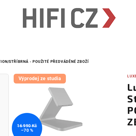
ION/STŘÍBRNÁ - POUŽITÉ PŘEDVÁDĚNÉ ZBOŽÍ
LUX
Výprodej ze studia
L
S
P
Z
16 990 Kč
–70 %