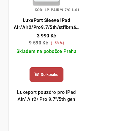
KÓD:
LPIPAIR/9.7/SIL.01
LuxePort Sleeve iPad
Air/Air2/Pro9.7/5th/stříbrná -
POUŽITÉ PŘEDVÁDĚNÉ ZBOŽÍ
3 990 Kč
9 590 Kč
(–58 %)
Skladem na pobočce Praha
Do košíku
Luxeport pouzdro pro iPad
Air/ Air2/ Pro 9.7"/5th gen