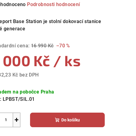
měrné
hodnoceno
Podrobnosti hodnocení
nocení
duktu
eport Base Station je stolní dokovací stanice
é generace
ndardní cena:
16 990 Kč
–70 %
 000 Kč
/ ks
zdiček.
32,23 Kč bez DPH
ná
a:
adem na pobočce Praha
:
LPBST/SIL.01
+
Do košíku