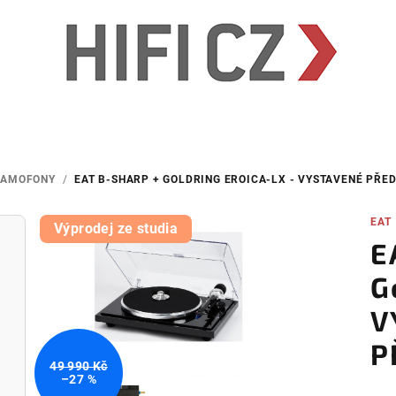
RAMOFONY
/
EAT B-SHARP + GOLDRING EROICA-LX - VYSTAVENÉ PŘE
EAT
Výprodej ze studia
E
G
V
P
49 990 Kč
–27 %