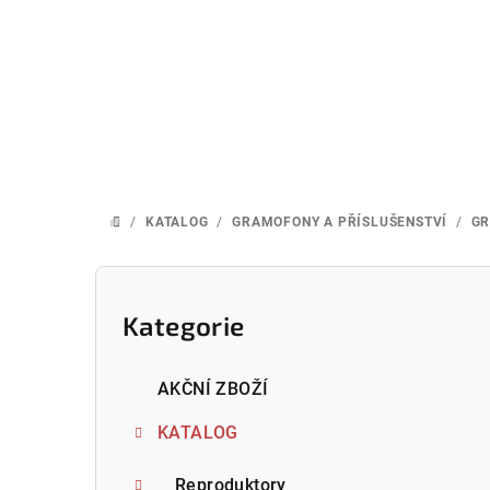
Přejít
na
obsah
/
KATALOG
/
GRAMOFONY A PŘÍSLUŠENSTVÍ
/
G
DOMŮ
P
o
Kategorie
Přeskočit
kategorie
s
AKČNÍ ZBOŽÍ
t
KATALOG
r
Reproduktory