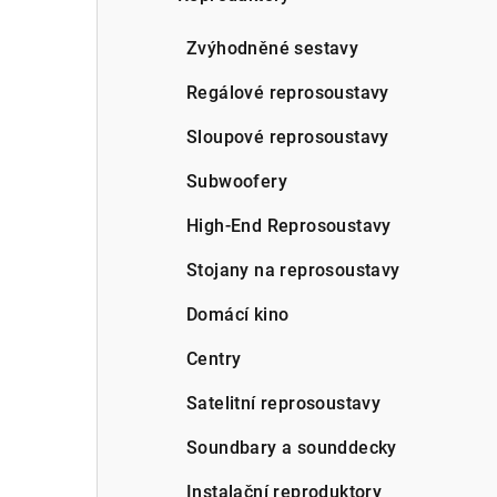
a
n
Zvýhodněné sestavy
n
Regálové reprosoustavy
í
Sloupové reprosoustavy
p
Subwoofery
a
High-End Reprosoustavy
n
Stojany na reprosoustavy
e
Domácí kino
l
Centry
Satelitní reprosoustavy
Soundbary a sounddecky
Instalační reproduktory