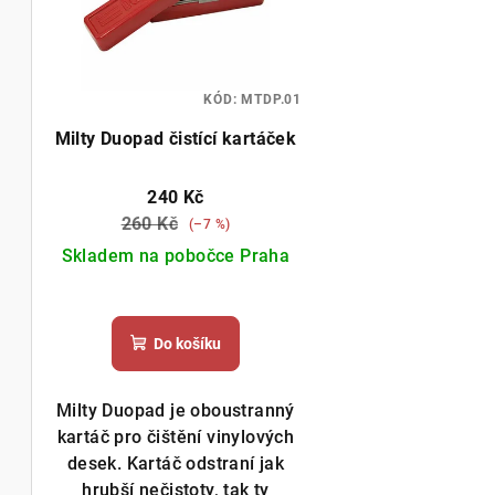
KÓD:
MTDP.01
Milty Duopad čistící kartáček
240 Kč
260 Kč
(–7 %)
Skladem na pobočce Praha
Do košíku
Milty Duopad je oboustranný
kartáč pro čištění vinylových
desek. Kartáč odstraní jak
hrubší nečistoty, tak ty