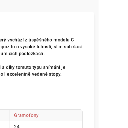
terý vychází z úspěšného modelu C-
ozitu o vysoké tuhosti, slim sub šasí
tlumících podložkách.
 a díky tomuto typu snímání je
o i excelentně vedené stopy.
Gramofony
24