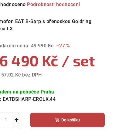
měrné
hodnoceno
Podrobnosti hodnocení
nocení
duktu
mofon EAT B-Sarp s přenoskou Goldring
ica LX
ndardní cena:
49 990 Kč
–27 %
6 490 Kč
/ set
zdiček.
157,02 Kč bez DPH
ná
a:
adem na pobočce Praha
:
EATBSHARP-EROLX.44
+
Do košíku