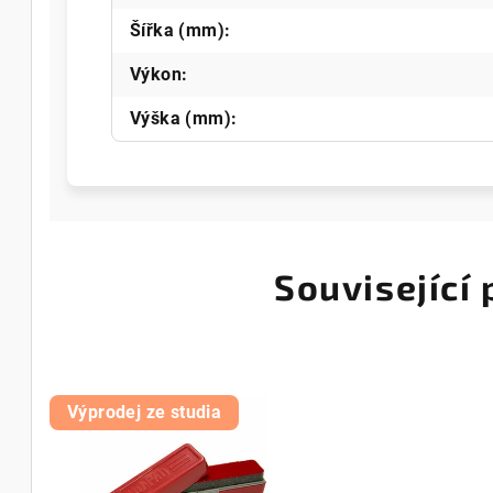
Šířka (mm)
:
Výkon
:
Výška (mm)
:
Související
Výprodej ze studia